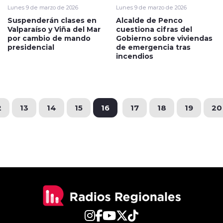
Lunes 9 de marzo de 2026
Lunes 9 de marzo de 2026
Suspenderán clases en
Alcalde de Penco
Valparaíso y Viña del Mar
cuestiona cifras del
por cambio de mando
Gobierno sobre viviendas
presidencial
de emergencia tras
incendios
2
13
14
15
16
17
18
19
20