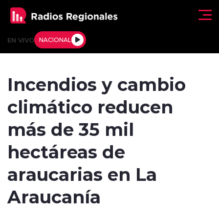
Click acá para ir directamente al contenido
EN VIVO
NACIONAL
Regionales
Incendios y cambio
Actualidad
climático reducen
Tendencias
más de 35 mil
Deportes
hectáreas de
Internacional
araucarias en La
Regiones al Aire
Araucanía
Entrevistas