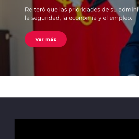
luego de recursos impuestos por l
critican la norma por desigualdad te
Ver más