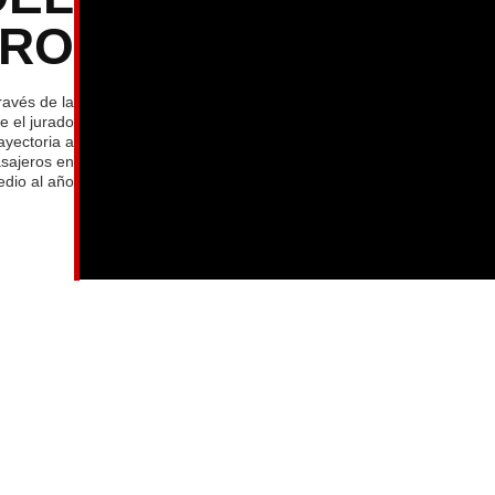
TRO
ravés de la
e el jurado
ayectoria a
asajeros en
dio al año