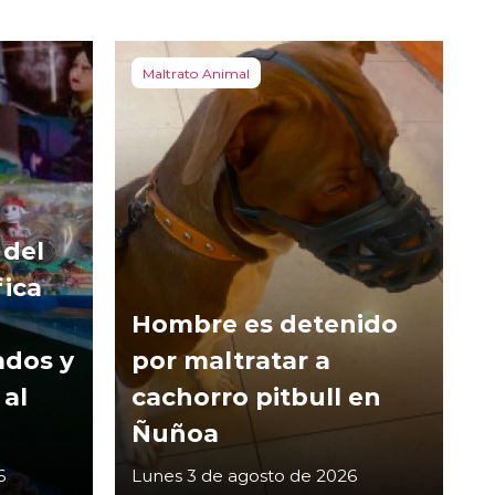
Maltrato Animal
 del
fica
Hombre es detenido
ados y
por maltratar a
 al
cachorro pitbull en
Ñuñoa
6
Lunes 3 de agosto de 2026