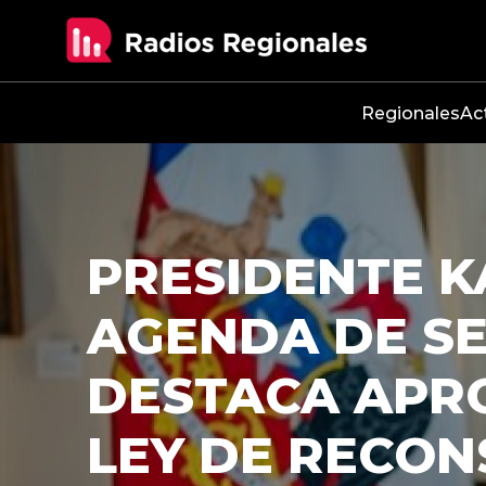
Click acá para ir directamente al contenido
Regionales
Ac
A LEY: SEN
DESPACHO D
RECONSTRU
Ahora la ley deberá superar la revi