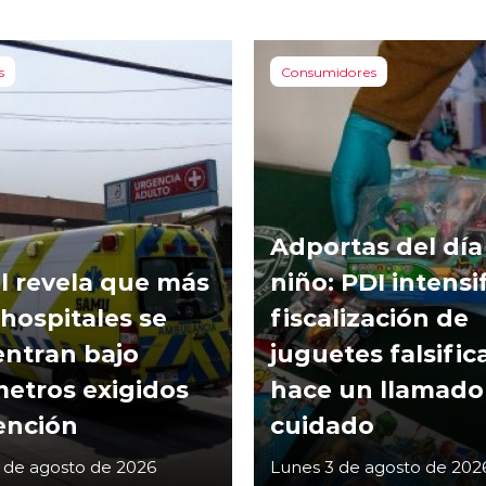
s
Consumidores
Adportas del día
l revela que más
niño: PDI intensi
 hospitales se
fiscalización de
ntran bajo
juguetes falsific
etros exigidos
hace un llamado
ención
cuidado
 de agosto de 2026
Lunes 3 de agosto de 202