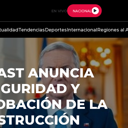
EN VIVO
NACIONAL
tualidad
Tendencias
Deportes
Internacional
Regiones al A
ADO COMPLETA
E PROYECTO DE
CCIÓ NACIONAL
sión del Tribunal Constitucional