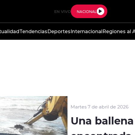
EN VIVO
NACIONAL
tualidad
Tendencias
Deportes
Internacional
Regiones al A
Martes 7 de abril de 2026
Una ballena