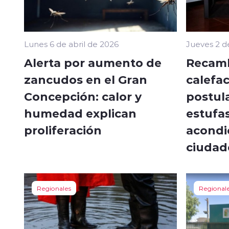
Lunes 6 de abril de 2026
Jueves 2 d
Alerta por aumento de
Recamb
zancudos en el Gran
calefac
Concepción: calor y
postul
humedad explican
estufas
proliferación
acondi
ciudad
Regionales
Regional