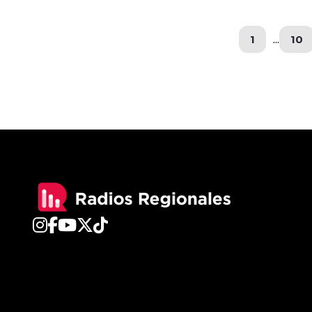
1
...
10