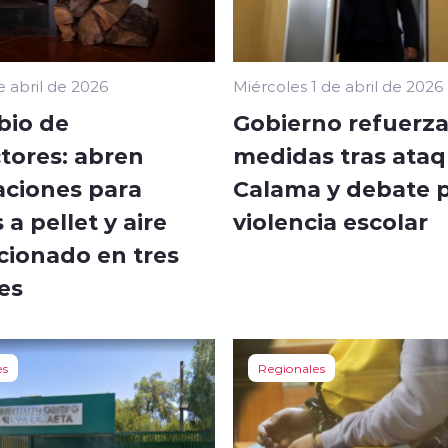
e abril de 2026
Miércoles 1 de abril de 2026
io de
Gobierno refuerz
tores: abren
medidas tras ata
aciones para
Calama y debate 
 a pellet y aire
violencia escolar
cionado en tres
es
es
Regionales