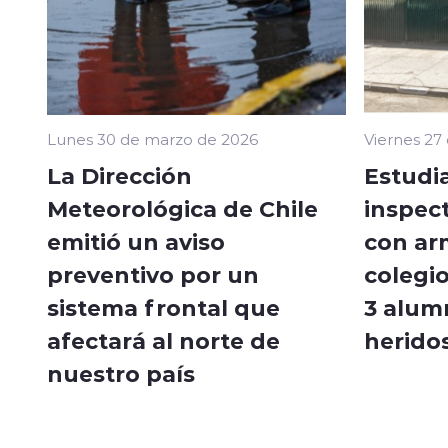
Lunes 30 de marzo de 2026
Viernes 27
La Dirección
Estudi
Meteorológica de Chile
inspec
emitió un aviso
con ar
preventivo por un
colegi
sistema frontal que
3 alum
afectará al norte de
herido
nuestro país