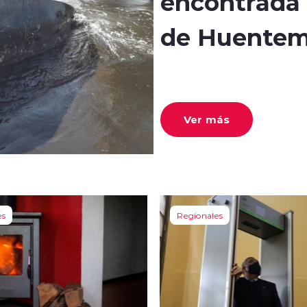
encontrada 
de Huentem
Ver más
es
Regionales