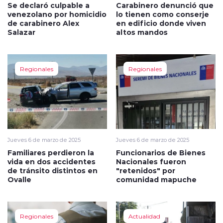
Se declaró culpable a
Carabinero denunció que
venezolano por homicidio
lo tienen como conserje
de carabinero Alex
en edificio donde viven
Salazar
altos mandos
Regionales
Regionales
Jueves 6 de marzo de 2025
Jueves 6 de marzo de 2025
Familiares perdieron la
Funcionarios de Bienes
vida en dos accidentes
Nacionales fueron
de tránsito distintos en
"retenidos" por
Ovalle
comunidad mapuche
Regionales
Actualidad