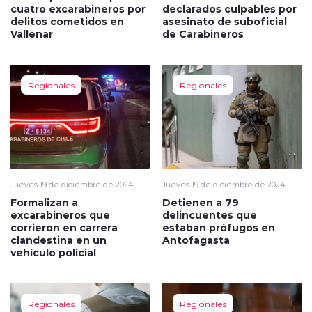
cuatro excarabineros por
declarados culpables por
delitos cometidos en
asesinato de suboficial
Vallenar
de Carabineros
Regionales
Regionales
Jueves 19 de diciembre de 2024
Jueves 19 de diciembre de 2024
Formalizan a
Detienen a 79
excarabineros que
delincuentes que
corrieron en carrera
estaban prófugos en
clandestina en un
Antofagasta
vehículo policial
Regionales
Regionales