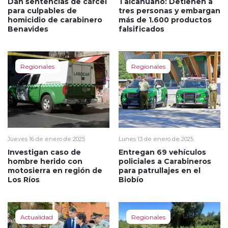
Dan sentencias de cárcel
Talcahuano: Detienen a
para culpables de
tres personas y embargan
homicidio de carabinero
más de 1.600 productos
Benavides
falsificados
Regionales
Regionales
Jueves 16 de enero de 2025
Lunes 13 de enero de 2025
Investigan caso de
Entregan 69 vehículos
hombre herido con
policiales a Carabineros
motosierra en región de
para patrullajes en el
Los Ríos
Biobío
Actualidad
Regionales