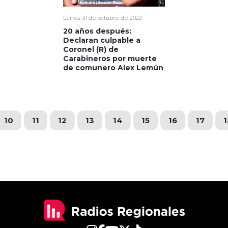
Lunes 31 de octubre de 2022
20 años después:
Declaran culpable a
Coronel (R) de
Carabineros por muerte
de comunero Alex Lemún
10
11
12
13
14
15
16
17
1