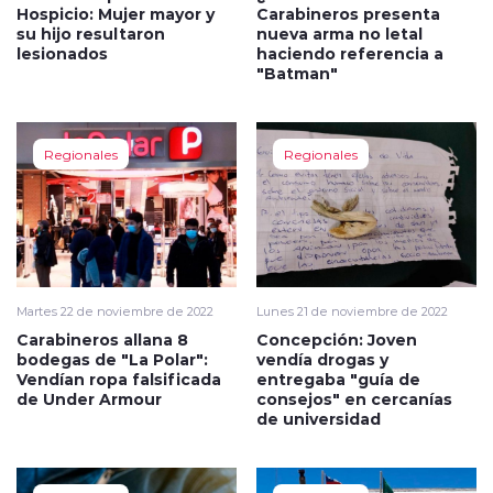
Hospicio: Mujer mayor y
Carabineros presenta
su hijo resultaron
nueva arma no letal
lesionados
haciendo referencia a
"Batman"
Regionales
Regionales
Martes 22 de noviembre de 2022
Lunes 21 de noviembre de 2022
Carabineros allana 8
Concepción: Joven
bodegas de "La Polar":
vendía drogas y
Vendían ropa falsificada
entregaba "guía de
de Under Armour
consejos" en cercanías
de universidad