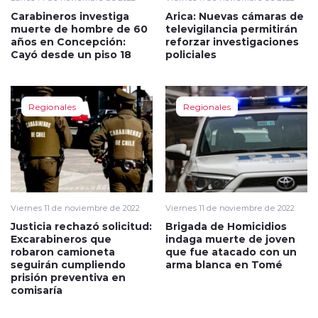
Carabineros investiga
Arica: Nuevas cámaras de
muerte de hombre de 60
televigilancia permitirán
años en Concepción:
reforzar investigaciones
Cayó desde un piso 18
policiales
Regionales
Regionales
Viernes 11 de noviembre de 2022
Viernes 11 de noviembre de 2022
Justicia rechazó solicitud:
Brigada de Homicidios
Excarabineros que
indaga muerte de joven
robaron camioneta
que fue atacado con un
seguirán cumpliendo
arma blanca en Tomé
prisión preventiva en
comisaría