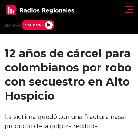
Click acá para ir directamente al contenido
EN VIVO
NACIONAL
Regionales
12 años de cárcel para
Actualidad
colombianos por robo
Tendencias
con secuestro en Alto
Deportes
Hospicio
Internacional
La víctima quedó con una fractura nasal
Regiones al Aire
producto de la golpiza recibida.
Entrevistas