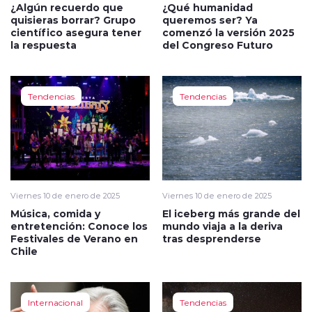
¿Algún recuerdo que
¿Qué humanidad
quisieras borrar? Grupo
queremos ser? Ya
científico asegura tener
comenzó la versión 2025
la respuesta
del Congreso Futuro
Tendencias
Tendencias
Viernes 10 de enero de 2025
Viernes 10 de enero de 2025
Música, comida y
El iceberg más grande del
entretención: Conoce los
mundo viaja a la deriva
Festivales de Verano en
tras desprenderse
Chile
Internacional
Tendencias