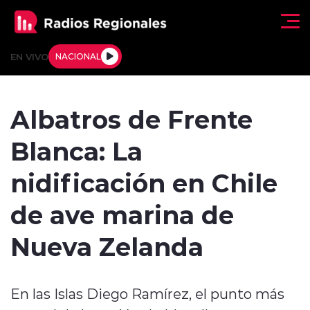
Click acá para ir directamente al contenido
EN VIVO
NACIONAL
Regionales
Albatros de Frente
Actualidad
Blanca: La
Tendencias
nidificación en Chile
Deportes
de ave marina de
Internacional
Nueva Zelanda
Regiones al Aire
En las Islas Diego Ramírez, el punto más
Entrevistas