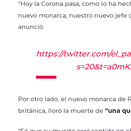
“Hoy la Corona pasa, como lo ha hec
nuevo monarca, nuestro nuevo jefe 
anunció.
https://twitter.com/el_
s=20&t=a0mK
Por otro lado, el nuevo monarca de R
“una qu
británica, lloró la muerte de
“Sé que su muerte será sentida en el