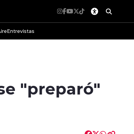
ire
Entrevistas
 se "preparó"