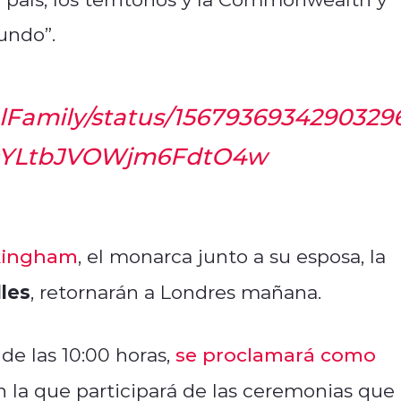
undo”.
alFamily/status/156793693429032
QYLtbJVOWjm6FdtO4w
kingham
, el monarca junto a su esposa, la
les
, retornarán a Londres mañana.
de las 10:00 horas,
se proclamará como
n la que participará de las ceremonias que