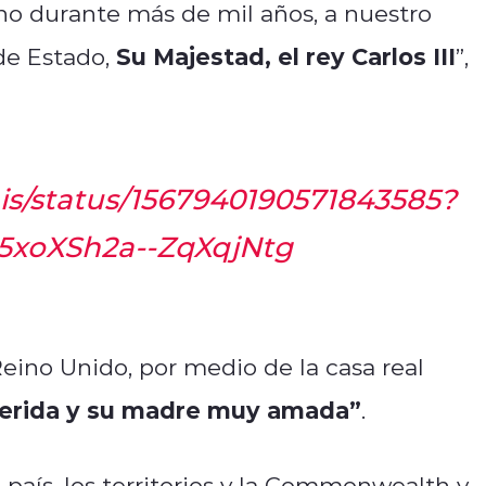
ho durante más de mil años, a nuestro
Su Majestad, el rey Carlos III
de Estado,
”,
pais/status/1567940190571843585?
5xoXSh2a--ZqXqjNtg
eino Unido, por medio de la casa real
erida y su madre muy amada”
.
 país, los territorios y la Commonwealth y