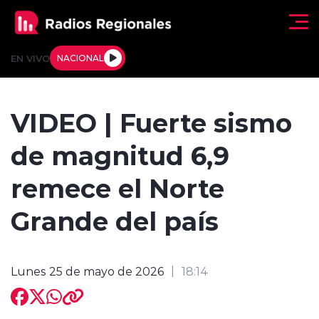
Click acá para ir directamente al contenido
EN VIVO
NACIONAL
Regionales
VIDEO | Fuerte sismo
Actualidad
de magnitud 6,9
Tendencias
remece el Norte
Deportes
Grande del país
Internacional
Lunes 25 de mayo de 2026
18:14
Regiones al Aire
Entrevistas