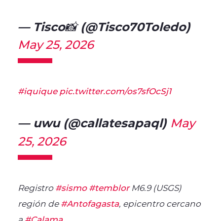
— Tisco📸 (@Tisco70Toledo)
May 25, 2026
#iquique
pic.twitter.com/os7sfOcSj1
— uwu (@callatesapaql)
May
25, 2026
Registro
#sismo
#temblor
M6.9 (USGS)
región de
#Antofagasta
, epicentro cercano
a
#Calama