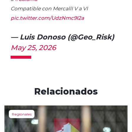
Compatible con MercallI V a VI
pic.twitter.com/UdzNmc9I2a
— Luis Donoso (@Geo_Risk)
May 25, 2026
Relacionados
Regionales