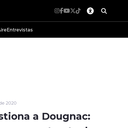
ire
Entrevistas
de 2020
stiona a Dougnac: