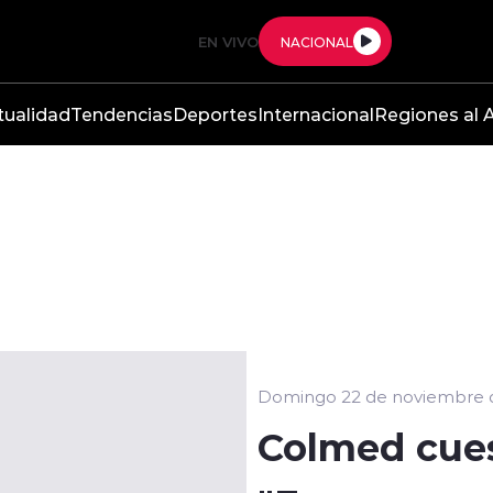
EN VIVO
NACIONAL
tualidad
Tendencias
Deportes
Internacional
Regiones al A
Domingo 22 de noviembre 
Colmed cue