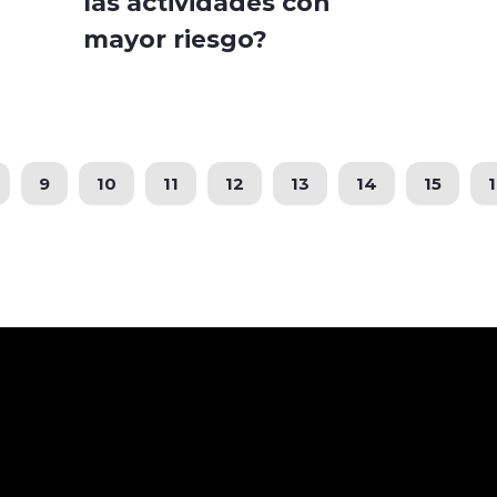
las actividades con
mayor riesgo?
9
10
11
12
13
14
15
1