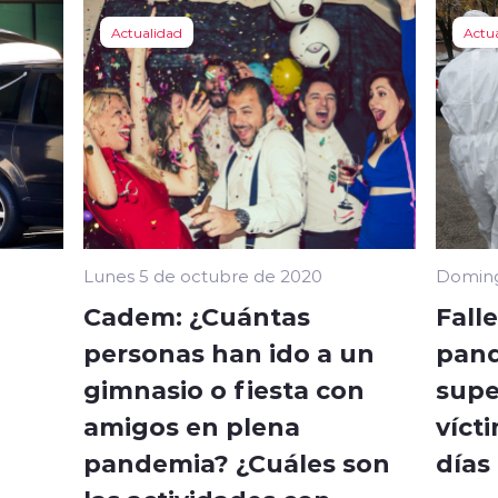
Actualidad
Actu
Lunes 5 de octubre de 2020
Doming
Cadem: ¿Cuántas
Falle
personas han ido a un
pand
gimnasio o fiesta con
super
amigos en plena
víct
pandemia? ¿Cuáles son
días