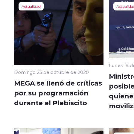
Actualidad
Actualida
Lunes 19 d
Domingo 25 de octubre de 2020
Ministr
MEGA se llenó de críticas
posible
por su programación
quiene
durante el Plebiscito
movili