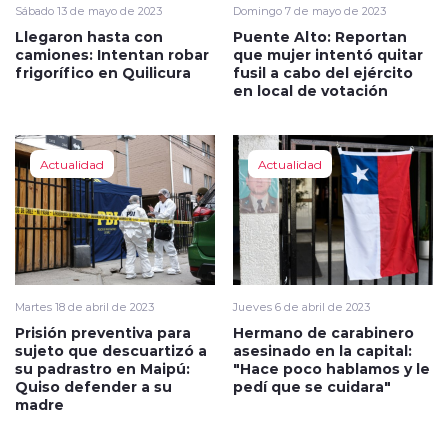
Sábado 13 de mayo de 2023
Domingo 7 de mayo de 2023
Llegaron hasta con
Puente Alto: Reportan
camiones: Intentan robar
que mujer intentó quitar
frigorífico en Quilicura
fusil a cabo del ejército
en local de votación
Actualidad
Actualidad
Martes 18 de abril de 2023
Jueves 6 de abril de 2023
Prisión preventiva para
Hermano de carabinero
sujeto que descuartizó a
asesinado en la capital:
su padrastro en Maipú:
"Hace poco hablamos y le
Quiso defender a su
pedí que se cuidara"
madre