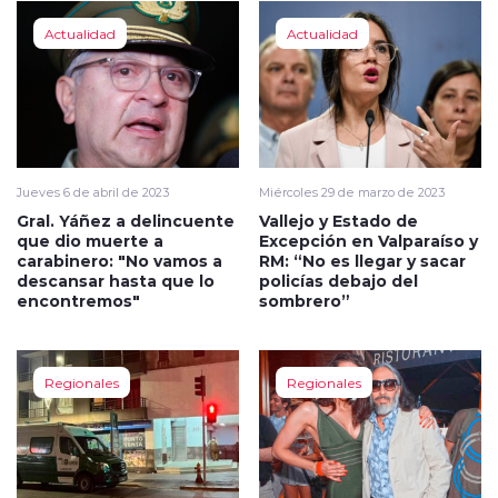
Actualidad
Actualidad
Jueves 6 de abril de 2023
Miércoles 29 de marzo de 2023
Gral. Yáñez a delincuente
Vallejo y Estado de
que dio muerte a
Excepción en Valparaíso y
carabinero: "No vamos a
RM: “No es llegar y sacar
descansar hasta que lo
policías debajo del
encontremos"
sombrero”
Regionales
Regionales