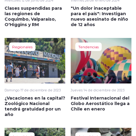
Miércoles 12 de junio de 2024
Viernes 26 de enero de 2024
Clases suspendidas para
"Un dolor inaceptable
las regiones de
para el país": Investigan
Coquimbo, Valparaíso,
nuevo asesinato de niño
O'Higgins y RM
de 12 años
Regionales
Tendencias
Domingo 17 de diciembre de 2023
Jueves 14 de diciembre de 2023
¿Vacaciones en la capital?
Festival Internacional del
Zoológico Nacional
Globo Aerostático llega a
tendrá gratuidad por un
Chile en enero
año