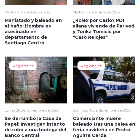
Martes 21 de marzo de 2023
Martes 31 de enero de 2023
Maniatado y baleado en
¿Rolex por Casio? PDI
el baño: Hombre es
allana vivienda de Parived
asesinado en
y Tonka Tomicic por
departamento de
"Caso Relojes"
Santiago Centro
Regionales
Regionales
Lunes 26 de diciembre de 2022
Domingo 18 de diciembre de 2022
Se derrumbó la Casa de
Comerciante muere
Papel: Investigan intento
baleado tras una pelea en
de robo a una bodega del
feria navideña en Pedro
Banco Central
Aguirre Cerda