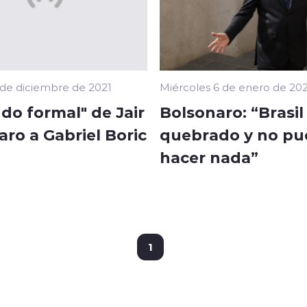
 de diciembre de 2021
Miércoles 6 de enero de 20
udo formal" de Jair
Bolsonaro: “Brasil
ro a Gabriel Boric
quebrado y no p
hacer nada”
1