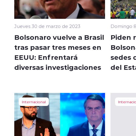
Jueves 30 de marzo de 2023
Domingo 8
Bolsonaro vuelve a Brasil
Piden 
tras pasar tres meses en
Bolson
EEUU: Enfrentará
sedes d
diversas investigaciones
del Est
Internacional
Internaci