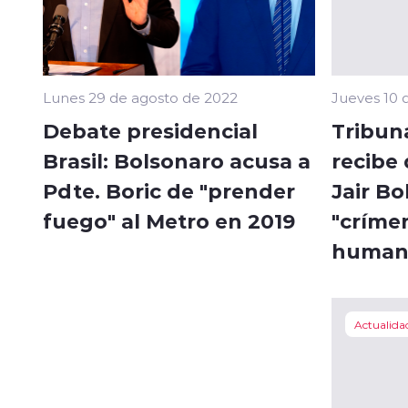
Lunes 29 de agosto de 2022
Jueves 10 
Debate presidencial
Tribun
Brasil: Bolsonaro acusa a
recibe
Pdte. Boric de "prender
Jair Bo
fuego" al Metro en 2019
"críme
human
Actualida