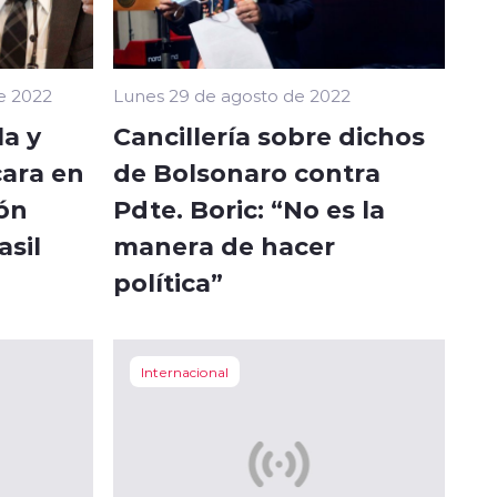
e 2022
Lunes 29 de agosto de 2022
la y
Cancillería sobre dichos
cara en
de Bolsonaro contra
ión
Pdte. Boric: “No es la
asil
manera de hacer
política”
Internacional