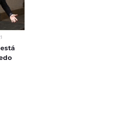
21
 está
uedo