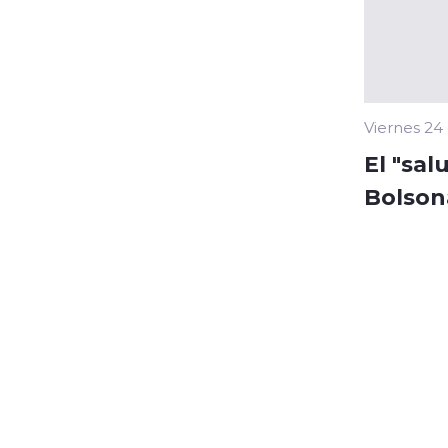
Viernes 24
El "sal
Bolsona