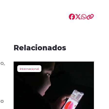
e
Relacionados
o,
Internacional
e
do