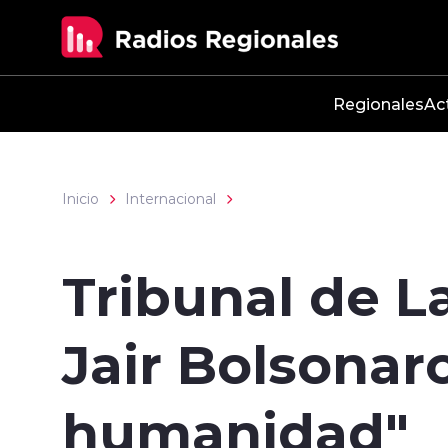
Click acá para ir directamente al contenido
Regionales
Ac
Inicio
Internacional
Tribunal de L
Jair Bolsonar
humanidad"