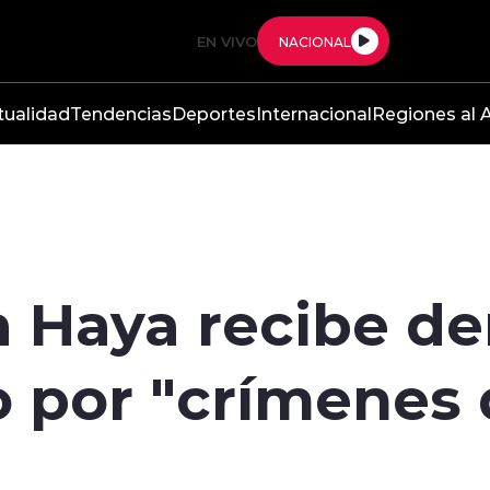
EN VIVO
NACIONAL
tualidad
Tendencias
Deportes
Internacional
Regiones al A
a Haya recibe d
o por "crímenes 