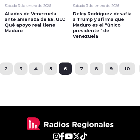
Sábado 3 de enero de 2026
Sábado 3 de enero de 2026
Aliados de Venezuela
Delcy Rodríguez desafía
ante amenaza de EE. UU.:
a Trump y afirma que
Qué apoyo real tiene
Maduro es el “único
Maduro
presidente” de
Venezuela
2
3
4
5
6
7
8
9
10
...