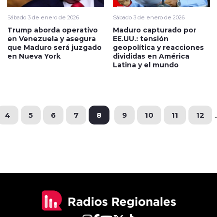
Sábado 3 de enero de 2026
Sábado 3 de enero de 2026
Trump aborda operativo
Maduro capturado por
en Venezuela y asegura
EE.UU.: tensión
que Maduro será juzgado
geopolítica y reacciones
en Nueva York
divididas en América
Latina y el mundo
4
5
6
7
8
9
10
11
12
.