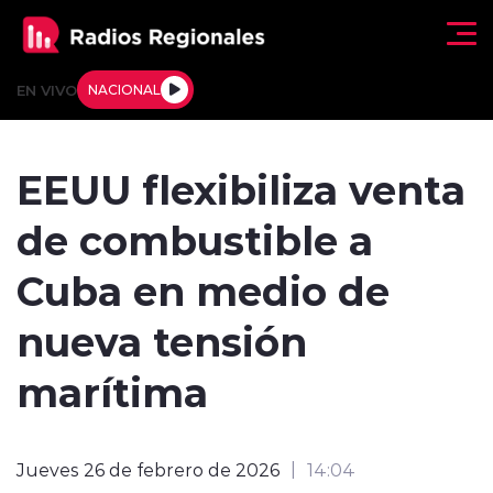
Click acá para ir directamente al contenido
EN VIVO
NACIONAL
Regionales
EEUU flexibiliza venta
Actualidad
de combustible a
Tendencias
Cuba en medio de
Deportes
nueva tensión
Internacional
marítima
Regiones al Aire
Jueves 26 de febrero de 2026
14:04
Entrevistas