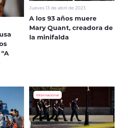
Jueves 13 de abril de 2023
A los 93 años muere
Mary Quant, creadora de
ausa
la minifalda
os
 “A
s
Internacional