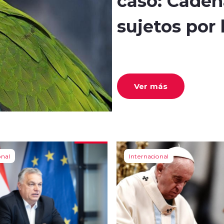
caso: Caden
sujetos por
Ver más
onal
Internacional