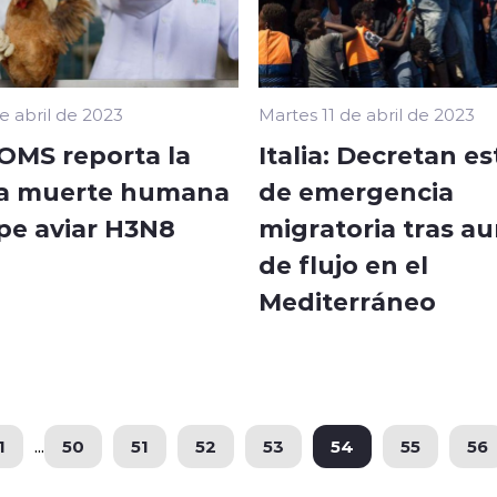
e abril de 2023
Martes 11 de abril de 2023
 OMS reporta la
Italia: Decretan e
a muerte humana
de emergencia
ipe aviar H3N8
migratoria tras a
de flujo en el
Mediterráneo
1
...
50
51
52
53
54
55
56