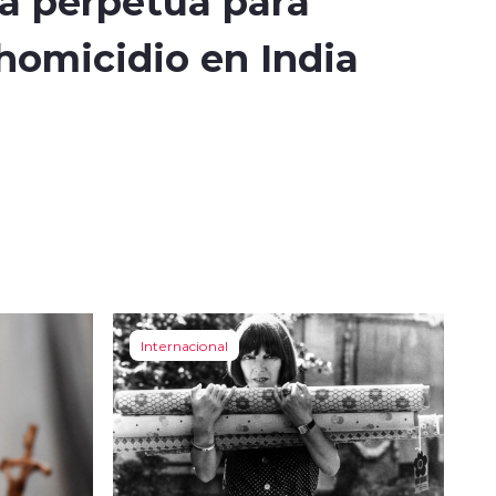
a perpetua para
 homicidio en India
Internacional