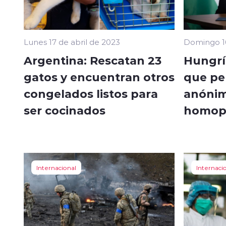
Lunes 17 de abril de 2023
Domingo 16
Argentina: Rescatan 23
Hungrí
gatos y encuentran otros
que pe
congelados listos para
anónim
ser cocinados
homopa
Internacional
Internaci