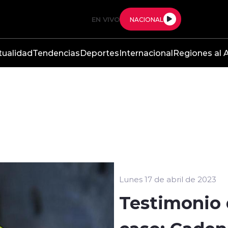
EN VIVO
NACIONAL
tualidad
Tendencias
Deportes
Internacional
Regiones al A
Lunes 17 de abril de 2023
Testimonio d