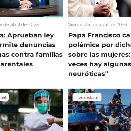
 de abril de 2023
Viernes 14 de abril de 2023
a: Aprueban ley
Papa Francisco c
rmite denuncias
polémica por dich
as contra familias
sobre las mujeres:
rentales
veces hay alguna
neuróticas”
onal
Internacional