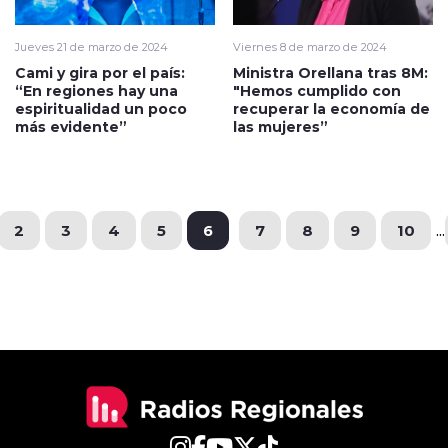
Jueves 21 de marzo de 2024
Viernes 8 de marzo de 2024
Cami y gira por el país:
Ministra Orellana tras 8M:
“En regiones hay una
"Hemos cumplido con
espiritualidad un poco
recuperar la economía de
más evidente”
las mujeres”
2
3
4
5
6
7
8
9
10
...