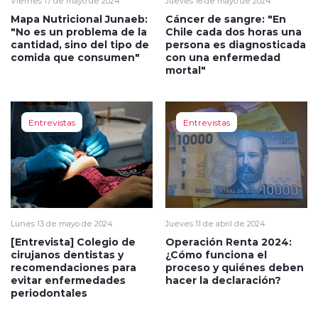
Viernes 17 de mayo de 2024
Jueves 16 de mayo de 2024
Mapa Nutricional Junaeb:
Cáncer de sangre: "En
"No es un problema de la
Chile cada dos horas una
cantidad, sino del tipo de
persona es diagnosticada
comida que consumen"
con una enfermedad
mortal"
Entrevistas
Entrevistas
Lunes 13 de mayo de 2024
Jueves 11 de abril de 2024
[Entrevista] Colegio de
Operación Renta 2024:
cirujanos dentistas y
¿Cómo funciona el
recomendaciones para
proceso y quiénes deben
evitar enfermedades
hacer la declaración?
periodontales