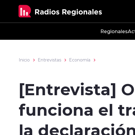
Click acá para ir directamente al contenido
Regionales
Ac
Inicio
Entrevistas
Economía
[Entrevista] 
funciona el t
la declaració