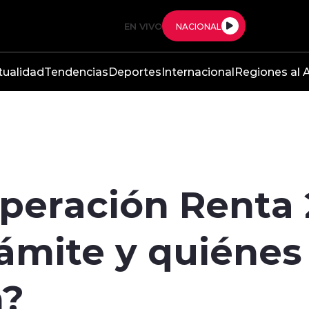
EN VIVO
NACIONAL
tualidad
Tendencias
Deportes
Internacional
Regiones al A
Operación Renta
rámite y quiéne
n?