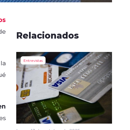
os
de
Relacionados
Entrevistas
la
ué
en
es