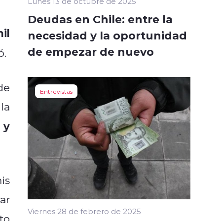
Lunes 13 de octubre de 2025
Deudas en Chile: entre la
il
necesidad y la oportunidad
de empezar de nuevo
ó.
de
Entrevistas
la
 y
is
ar
Viernes 28 de febrero de 2025
to