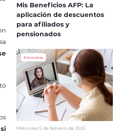
Mis Beneficios AFP: La
aplicación de descuentos
para afiliados y
on
pensionados
sa
se
Entrevistas
tó
os
si
Miércoles 5 de febrero de 2025