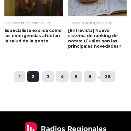
Miércoles 18 de junio de 2025
Jueves 29 de mayo de 2025
Especialista explica cómo
[Entrevista] Nuevo
las emergencias afectan
sistema de ranking de
la salud de la gente
notas: ¿Cuáles son las
principales novedades?
1
2
3
4
5
6
...
28