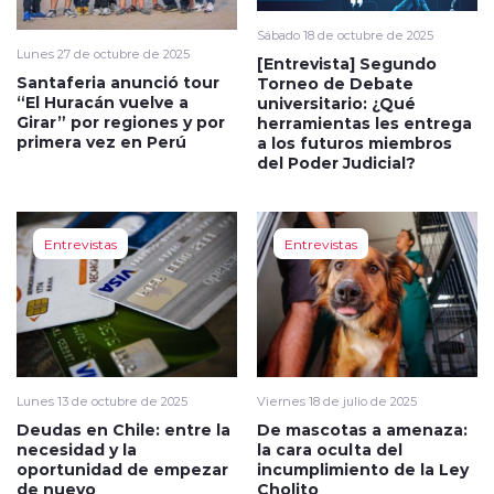
Sábado 18 de octubre de 2025
Lunes 27 de octubre de 2025
[Entrevista] Segundo
Santaferia anunció tour
Torneo de Debate
“El Huracán vuelve a
universitario: ¿Qué
Girar” por regiones y por
herramientas les entrega
primera vez en Perú
a los futuros miembros
del Poder Judicial?
Entrevistas
Entrevistas
Lunes 13 de octubre de 2025
Viernes 18 de julio de 2025
Deudas en Chile: entre la
De mascotas a amenaza:
necesidad y la
la cara oculta del
oportunidad de empezar
incumplimiento de la Ley
de nuevo
Cholito