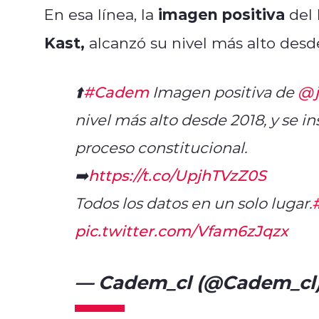
imagen positiva
En esa línea, la
del 
Kast,
alcanzó su nivel más alto desd
⬆️
#Cadem
Imagen positiva de
@j
nivel más alto desde 2018, y se i
proceso constitucional.
➡️
https://t.co/UpjhTVzZ0S
Todos los datos en un solo lugar.
pic.twitter.com/Vfam6zJqzx
— Cadem_cl (@Cadem_cl