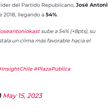
José Antoni
líder del Partido Republicano,
54%
e 2018, llegando a
.
oseantoniokast
sube a 54% (+8pts), su
nstala un clima más favorable hacia el
#InsightChile
#PlazaPública
)
May 15, 2023