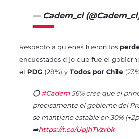
— Cadem_cl (@Cadem_cl
perde
Respecto a quienes fueron los
encuestados dijo que fue el gobiern
PDG
Todos por Chile
el
(28%) y
(23%
⭕️
#Cadem
56% cree que el princ
precisamente el gobierno del Pre
se mantiene estable en 30% (+2pt
➡️
https://t.co/UpjhTVzrbk