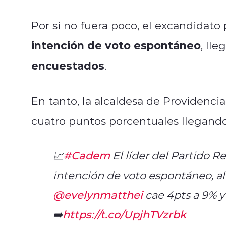
Por si no fuera poco, el excandidato
intención de voto espontáneo
, lle
encuestados
.
En tanto, la alcaldesa de Providencia
cuatro puntos porcentuales llegando
📈
#Cadem
El líder del Partido R
intención de voto espontáneo, a
@evelynmatthei
cae 4pts a 9% 
➡️
https://t.co/UpjhTVzrbk