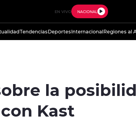
EN VIVO
NACIONAL
tualidad
Tendencias
Deportes
Internacional
Regiones al A
obre la posibili
 con Kast