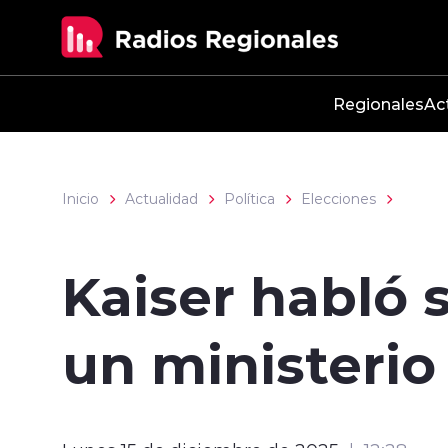
Click acá para ir directamente al contenido
Regionales
Ac
Inicio
Actualidad
Política
Elecciones
Kaiser habló s
un ministerio