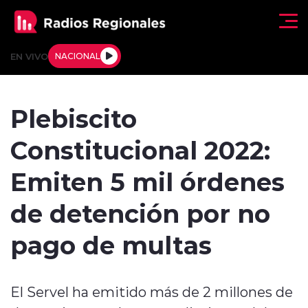
Click acá para ir directamente al contenido
EN VIVO
NACIONAL
Regionales
Plebiscito
Actualidad
Constitucional 2022:
Tendencias
Emiten 5 mil órdenes
Deportes
de detención por no
Internacional
pago de multas
Regiones al Aire
El Servel ha emitido más de 2 millones de
Entrevistas