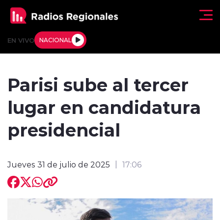
Click acá para ir directamente al contenido
EN VIVO
NACIONAL
Regionales
Parisi sube al tercer
Actualidad
lugar en candidatura
Tendencias
presidencial
Deportes
Jueves 31 de julio de 2025
17:06
Internacional
Regiones al Aire
Entrevistas