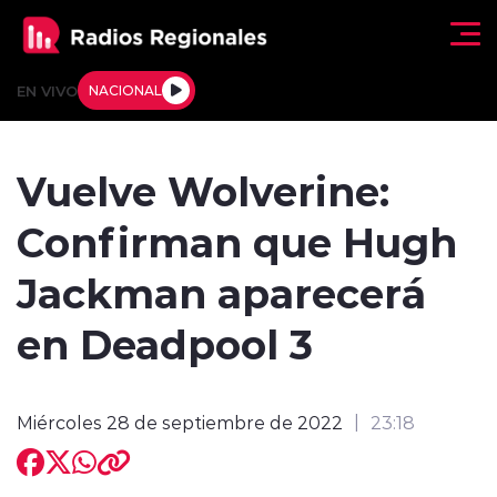
Click acá para ir directamente al contenido
EN VIVO
NACIONAL
Regionales
Vuelve Wolverine:
Actualidad
Confirman que Hugh
Tendencias
Jackman aparecerá
Deportes
en Deadpool 3
Internacional
Miércoles 28 de septiembre de 2022
23:18
Regiones al Aire
Entrevistas