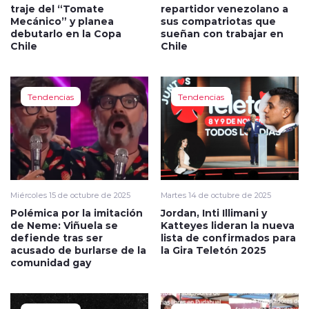
traje del “Tomate
repartidor venezolano a
Mecánico” y planea
sus compatriotas que
debutarlo en la Copa
sueñan con trabajar en
Chile
Chile
Tendencias
Tendencias
Miércoles 15 de octubre de 2025
Martes 14 de octubre de 2025
Polémica por la imitación
Jordan, Inti Illimani y
de Neme: Viñuela se
Katteyes lideran la nueva
defiende tras ser
lista de confirmados para
acusado de burlarse de la
la Gira Teletón 2025
comunidad gay