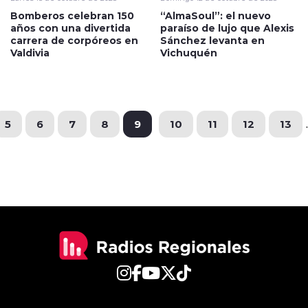
Bomberos celebran 150
“AlmaSoul”: el nuevo
años con una divertida
paraíso de lujo que Alexis
carrera de corpóreos en
Sánchez levanta en
Valdivia
Vichuquén
5
6
7
8
9
10
11
12
13
.