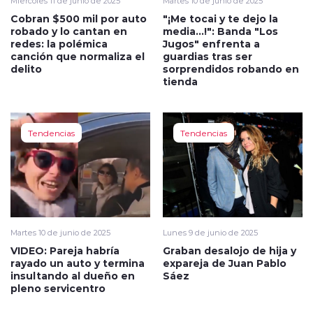
Miércoles 11 de junio de 2025
Martes 10 de junio de 2025
Cobran $500 mil por auto
"¡Me tocai y te dejo la
robado y lo cantan en
media...!": Banda "Los
redes: la polémica
Jugos" enfrenta a
canción que normaliza el
guardias tras ser
delito
sorprendidos robando en
tienda
Tendencias
Tendencias
Martes 10 de junio de 2025
Lunes 9 de junio de 2025
VIDEO: Pareja habría
Graban desalojo de hija y
rayado un auto y termina
expareja de Juan Pablo
insultando al dueño en
Sáez
pleno servicentro