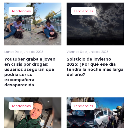
Tendencias
Tendencias
Lunes 9 de junio de 2025
Viernes 6 de junio de 2025
Youtuber graba a joven
Solsticio de invierno
en crisis por drogas:
2025: ¿Por qué ese día
usuarios aseguran que
tendrá la noche más larga
podría ser su
del año?
excompañera
desaparecida
Tendencias
Tendencias