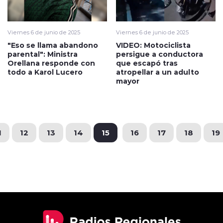
Viernes 6 de junio de 2025
Viernes 6 de junio de 2025
"Eso se llama abandono
VIDEO: Motociclista
parental": Ministra
persigue a conductora
Orellana responde con
que escapó tras
todo a Karol Lucero
atropellar a un adulto
mayor
1
12
13
14
15
16
17
18
19