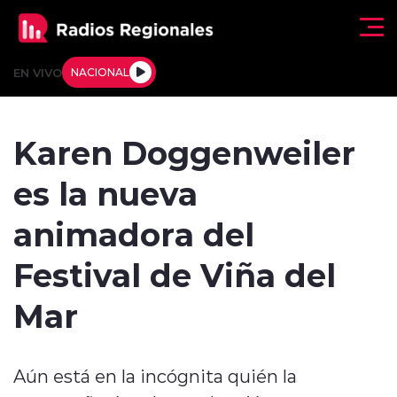
Click acá para ir directamente al contenido
EN VIVO
NACIONAL
Regionales
Karen Doggenweiler
Actualidad
es la nueva
Tendencias
animadora del
Deportes
Festival de Viña del
Internacional
Mar
Regiones al Aire
Aún está en la incógnita quién la
Entrevistas