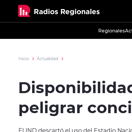
Click acá para ir directamente al contenido
Regionales
Ac
Inicio
Actualidad
Disponibilida
peligrar conc
El IND descartó el uso del Estadio Naci