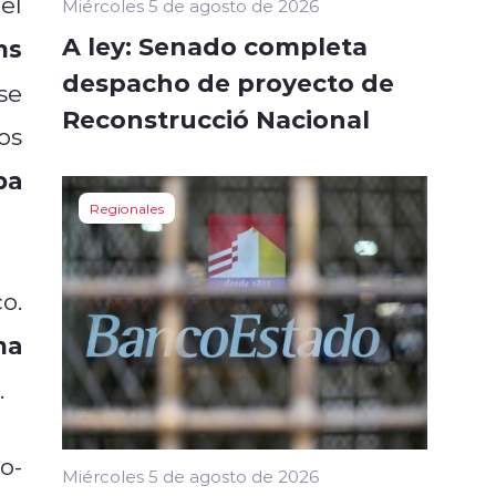
el
Miércoles 5 de agosto de 2026
A ley: Senado completa
ns
despacho de proyecto de
se
Reconstrucció Nacional
os
ba
Regionales
o.
na
.
o-
Miércoles 5 de agosto de 2026