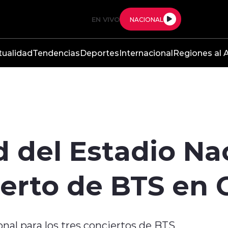
EN VIVO
NACIONAL
tualidad
Tendencias
Deportes
Internacional
Regiones al A
d del Estadio Na
ierto de BTS en 
onal para los tres conciertos de BTS,