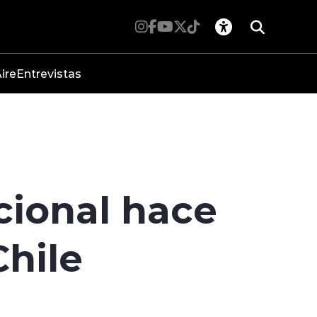
ire
Entrevistas
cional hace
Chile