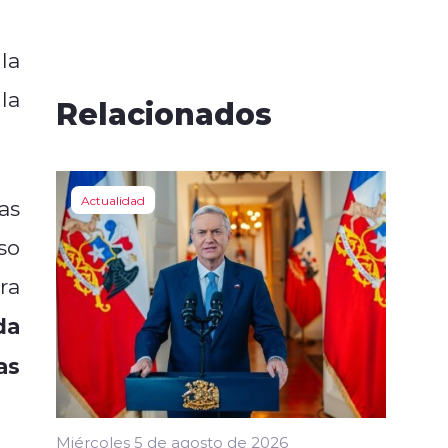
la
la
Relacionados
Actualidad
as
so
ra
da
as
Miércoles 5 de agosto de 2026