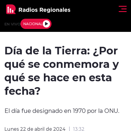
Click acá para ir directamente al contenido
EN VIVO
NACIONAL
Regionales
Día de la Tierra: ¿Por
Actualidad
qué se conmemora y
Tendencias
qué se hace en esta
Deportes
fecha?
Internacional
El día fue designado en 1970 por la ONU.
Regiones al Aire
Entrevistas
Lunes 22 de abril de 2024
13:32