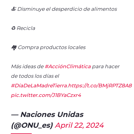
🍝 Disminuye el desperdicio de alimentos
♻️ Recicla
🏘️ Compra productos locales
Más ideas de
#AcciónClimática
para hacer
de todos los días el
#DíaDeLaMadreTierra
.
https://t.co/BMjRPTZ8A8
pic.twitter.com/J1BYaCzxr4
— Naciones Unidas
(@ONU_es)
April 22, 2024