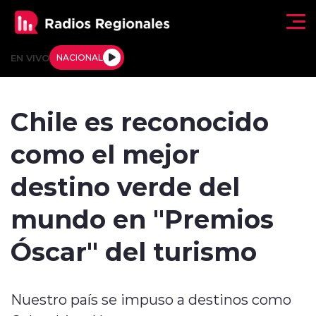
Click acá para ir directamente al contenido
EN VIVO
NACIONAL
Regionales
Chile es reconocido
Actualidad
como el mejor
Tendencias
destino verde del
Deportes
mundo en "Premios
Internacional
Óscar" del turismo
Regiones al Aire
Nuestro país se impuso a destinos como
Entrevistas