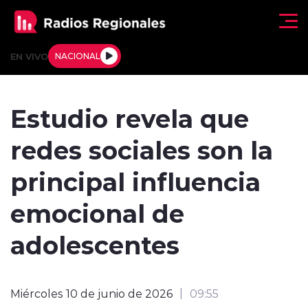
Click acá para ir directamente al contenido
EN VIVO
NACIONAL
Regionales
Estudio revela que
Actualidad
redes sociales son la
Tendencias
principal influencia
Deportes
emocional de
Internacional
adolescentes
Regiones al Aire
Miércoles 10 de junio de 2026
09:55
Entrevistas