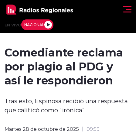
Click acá para ir directamente al contenido
EN VIVO
NACIONAL
Regionales
Comediante reclama
Actualidad
por plagio al PDG y
Tendencias
así le respondieron
Deportes
Tras esto, Espinosa recibió una respuesta
Internacional
que calificó como “irónica”.
Regiones al Aire
Martes 28 de octubre de 2025
09:59
Entrevistas