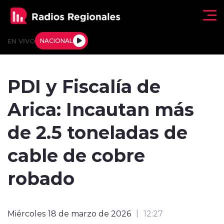
Click acá para ir directamente al contenido
EN VIVO
NACIONAL
Regionales
PDI y Fiscalía de
Actualidad
Arica: Incautan más
Tendencias
de 2.5 toneladas de
Deportes
cable de cobre
Internacional
robado
Regiones al Aire
Miércoles 18 de marzo de 2026
12:27
Entrevistas