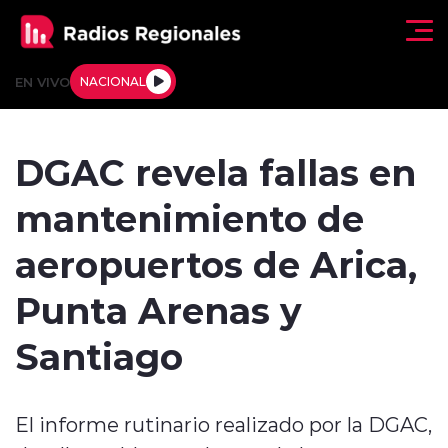
Click acá para ir directamente al contenido
EN VIVO
NACIONAL
Regionales
DGAC revela fallas en
Actualidad
mantenimiento de
Tendencias
aeropuertos de Arica,
Deportes
Punta Arenas y
Internacional
Santiago
Regiones al Aire
El informe rutinario realizado por la DGAC,
Entrevistas