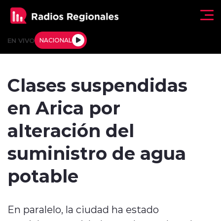
Click acá para ir directamente al contenido
EN VIVO
NACIONAL
Regionales
Clases suspendidas
Actualidad
en Arica por
Tendencias
alteración del
Deportes
suministro de agua
Internacional
potable
Regiones al Aire
En paralelo, la ciudad ha estado
Entrevistas