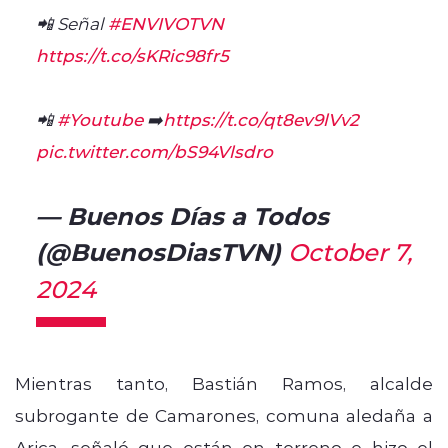
📲 Señal
#ENVIVOTVN
https://t.co/sKRic98fr5
📲
#Youtube
➡️
https://t.co/qt8ev9lVv2
pic.twitter.com/bS94Vlsdro
— Buenos Días a Todos
(@BuenosDiasTVN)
October 7,
2024
Mientras tanto, Bastián Ramos, alcalde
subrogante de Camarones, comuna aledaña a
Arica, señaló que están en terreno e hizo el