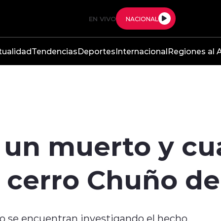
EN VIVO
NACIONAL
tualidad
Tendencias
Deportes
Internacional
Regiones al A
 un muerto y cu
 cerro Chuño de
ico se encuentran investigando el hecho.