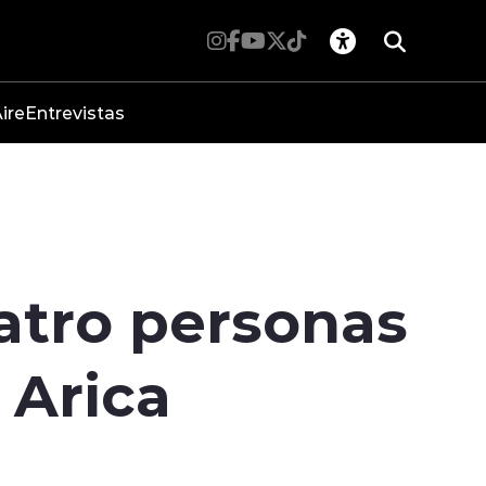
ire
Entrevistas
atro personas
 Arica