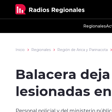
Click acá para ir directamente al contenido
Regionales
Ac
Inicio
Regionales
Región de Arica y Parinacota
Balacera deja
lesionadas en
Personal policial y del ministerio públ