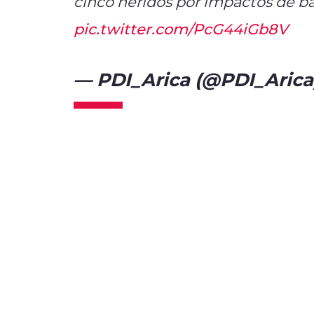
cinco heridos por impactos de ba
pic.twitter.com/PcG44iGb8V
— PDI_Arica (@PDI_Arica