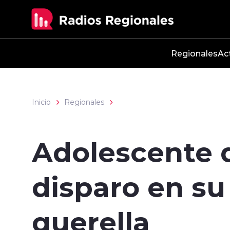
Click acá para ir directamente al contenido
Regionales
Ac
Inicio
Regionales
Adolescente d
disparo en su
querella