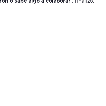
eron o sabe algo a colaborar
", finalizó.