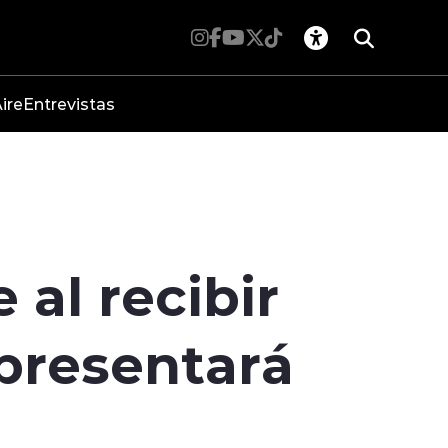
ire
Entrevistas
al recibir
 presentará