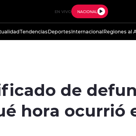
EN VIVO
NACIONAL
tualidad
Tendencias
Deportes
Internacional
Regiones al A
ificado de defu
qué hora ocurrió