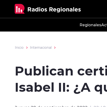
Click acá para ir directamente al contenido
Regionales
Ac
Inicio
Internacional
Publican cert
Isabel II: ¿A 