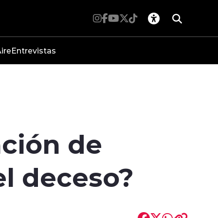
ire
Entrevistas
nción de
 el deceso?