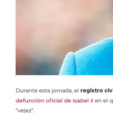
registro civ
Durante esta jornada, el
defunción oficial de Isabel II
en el q
“vejez”.