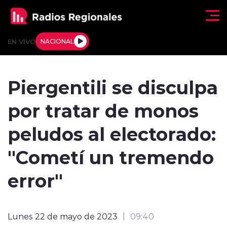
Click acá para ir directamente al contenido
EN VIVO
NACIONAL
Regionales
Piergentili se disculpa
Actualidad
por tratar de monos
Tendencias
peludos al electorado:
Deportes
"Cometí un tremendo
Internacional
error"
Regiones al Aire
Lunes 22 de mayo de 2023
09:40
Entrevistas