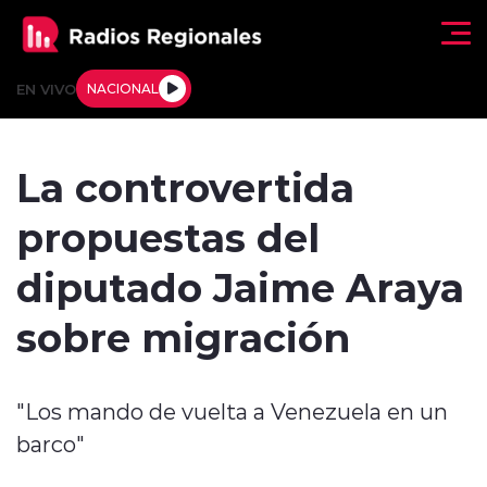
Click acá para ir directamente al contenido
EN VIVO
NACIONAL
Regionales
La controvertida
Actualidad
propuestas del
Tendencias
diputado Jaime Araya
Deportes
sobre migración
Internacional
"Los mando de vuelta a Venezuela en un
Regiones al Aire
barco"
Entrevistas