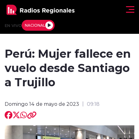
Click acá para ir directamente al contenido
EN VIVO
NACIONAL
Regionales
Perú: Mujer fallece en
Actualidad
vuelo desde Santiago
Tendencias
a Trujillo
Deportes
Domingo 14 de mayo de 2023
09:18
Internacional
Regiones al Aire
Entrevistas