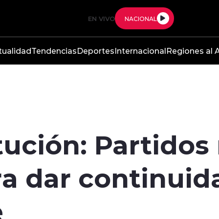
EN VIVO
NACIONAL
tualidad
Tendencias
Deportes
Internacional
Regiones al A
tución: Partidos
a dar continuid
e