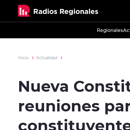
Click acá para ir directamente al contenido
Regionales
Ac
Inicio
Actualidad
Nueva Consti
reuniones par
constituyent