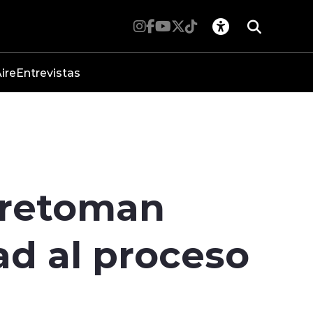
ire
Entrevistas
 retoman
ad al proceso