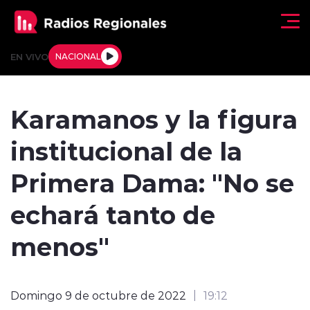
Click acá para ir directamente al contenido
EN VIVO
NACIONAL
Regionales
Karamanos y la figura
Actualidad
institucional de la
Tendencias
Primera Dama: "No se
Deportes
echará tanto de
Internacional
menos"
Regiones al Aire
Domingo 9 de octubre de 2022
19:12
Entrevistas