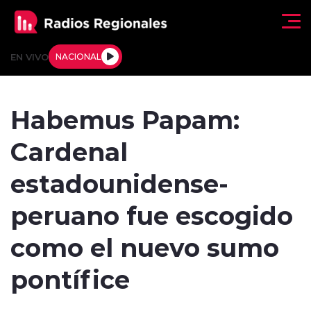
Click acá para ir directamente al contenido
EN VIVO
NACIONAL
Regionales
Habemus Papam:
Actualidad
Cardenal
Tendencias
estadounidense-
Deportes
peruano fue escogido
Internacional
como el nuevo sumo
Regiones al Aire
pontífice
Entrevistas