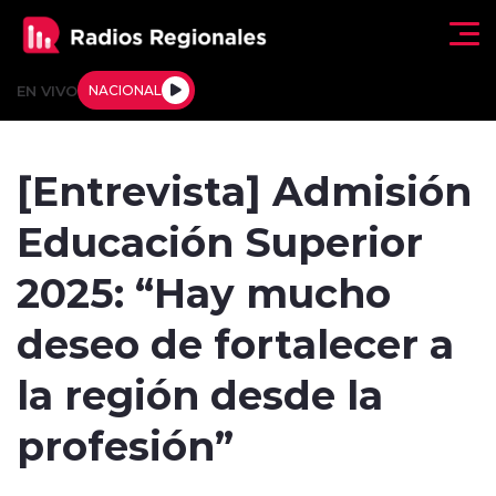
Click acá para ir directamente al contenido
EN VIVO
NACIONAL
Regionales
[Entrevista] Admisión
Actualidad
Educación Superior
Tendencias
2025: “Hay mucho
Deportes
deseo de fortalecer a
Internacional
la región desde la
Regiones al Aire
profesión”
Entrevistas