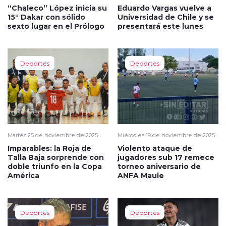
“Chaleco” López inicia su
Eduardo Vargas vuelve a
15° Dakar con sólido
Universidad de Chile y se
sexto lugar en el Prólogo
presentará este lunes
Deportes
Deportes
Martes 25 de noviembre de 2025
Miércoles 19 de noviembre de 2025
Imparables: la Roja de
Violento ataque de
Talla Baja sorprende con
jugadores sub 17 remece
doble triunfo en la Copa
torneo aniversario de
América
ANFA Maule
Deportes
Deportes