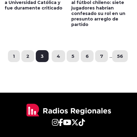
a Universidad Católica y
al fútbol chileno: siete
fue duramente criticado
jugadores habrían
confesado su rol en un
presunto arreglo de
partido
1
2
3
4
5
6
7
...
56