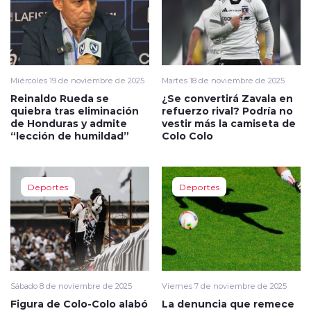
Miércoles 19 de noviembre de 2025
Martes 18 de noviembre de 2025
Reinaldo Rueda se
¿Se convertirá Zavala en
quiebra tras eliminación
refuerzo rival? Podría no
de Honduras y admite
vestir más la camiseta de
“lección de humildad”
Colo Colo
Deportes
Deportes
Sábado 8 de noviembre de 2025
Viernes 7 de noviembre de 2025
Figura de Colo-Colo alabó
La denuncia que remece