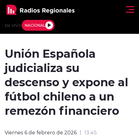
Click acá para ir directamente al contenido
EN VIVO
NACIONAL
Regionales
Unión Española
Actualidad
judicializa su
Tendencias
descenso y expone al
Deportes
fútbol chileno a un
Internacional
remezón financiero
Regiones al Aire
Viernes 6 de febrero de 2026
13:45
Entrevistas